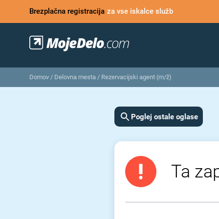
Brezplačna registracija
za vse iskalce služb
Domov
/
Delovna mesta
/
Rezervacijski agent (m/ž)
Poglej ostale oglase
Ta zap