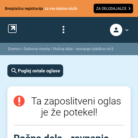
Brezplačna registracija
za vse iskalce služb
ZA DELODAJALCE
Domov
/
Delovna mesta
/
Ročna dela - ravnanje izdelkov m/ž
Poglej ostale oglase
Ta zaposlitveni oglas
je že potekel!