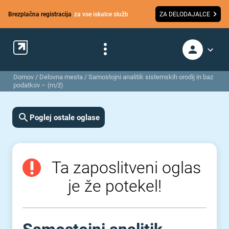
Brezplačna registracija
za vse iskalce služb
ZA DELODAJALCE
Domov
/
Delovna mesta
/
Samostojni analitik sistemskih orodij in baz
podatkov – (m/ž)
Poglej ostale oglase
Ta zaposlitveni oglas
je že potekel!