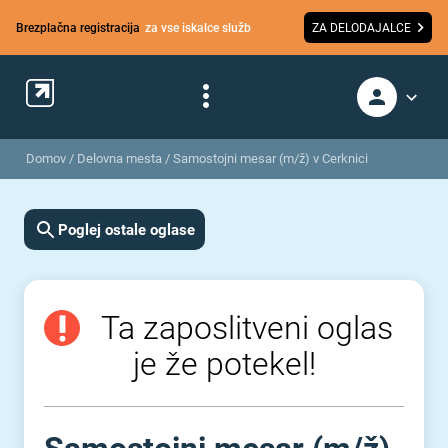
Brezplačna registracija
za vse iskalce služb
ZA DELODAJALCE
Domov
/
Delovna mesta
/
Samostojni mesar (m/ž) v Cerknici
Poglej ostale oglase
Ta zaposlitveni oglas
je že potekel!