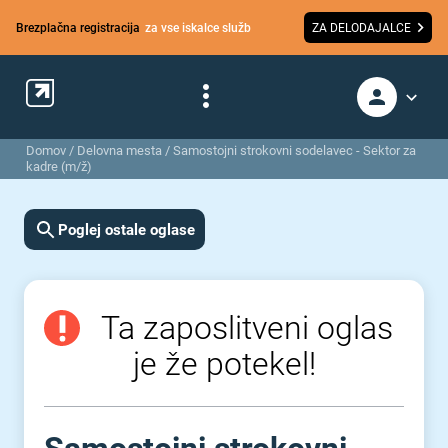
Brezplačna registracija
za vse iskalce služb
ZA DELODAJALCE
Domov
/
Delovna mesta
/
Samostojni strokovni sodelavec - Sektor za
kadre (m/ž)
Poglej ostale oglase
Ta zaposlitveni oglas
je že potekel!