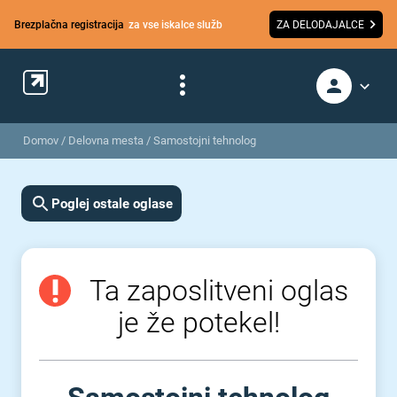
Brezplačna registracija
za vse iskalce služb
ZA DELODAJALCE
Domov
/
Delovna mesta
/
Samostojni tehnolog
Poglej ostale oglase
Ta zaposlitveni oglas
je že potekel!