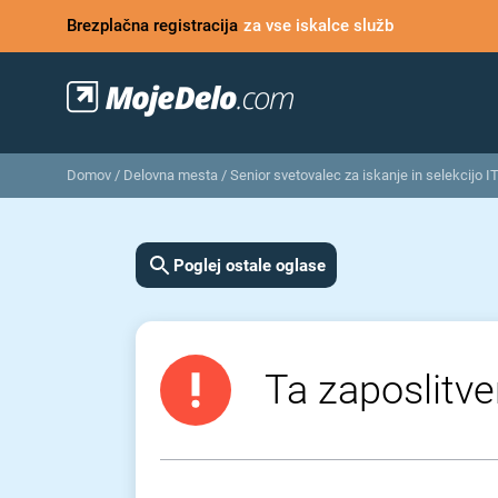
Brezplačna registracija
za vse iskalce služb
Domov
/
Delovna mesta
/
Senior svetovalec za iskanje in selekcijo I
Poglej ostale oglase
Ta zaposlitve