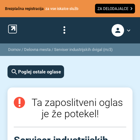
Brezplačna registracija
za vse iskalce služb
ZA DELODAJALCE
Domov
/
Delovna mesta
/
Serviser industrijskih dvigal (m/ž)
Poglej ostale oglase
Ta zaposlitveni oglas
je že potekel!