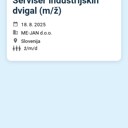
Serviser industrijskih
dvigal (m⁠/⁠ž)
18. 8. 2025
ME-JAN d.o.o.
Slovenija
ž/m/d