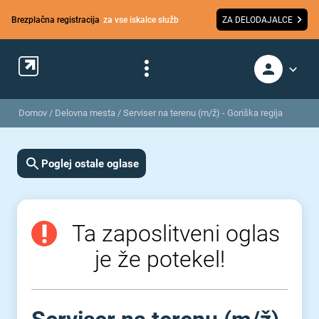
Brezplačna registracija
za vse iskalce služb
ZA DELODAJALCE
Domov
/
Delovna mesta
/
Serviser na terenu (m/ž) - Goriška regija
Poglej ostale oglase
Ta zaposlitveni oglas
je že potekel!