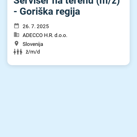
Serviser na terenu (m⁠/⁠ž)
- Goriška regija
26. 7. 2025
ADECCO H.R. d.o.o.
Slovenija
ž/m/d