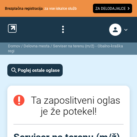
Brezplačna registracija
za vse iskalce služb
ZA DELODAJALCE
Domov
/
Delovna mesta
/
Serviser na terenu (m/ž) - Obalno-kraška
regi
Poglej ostale oglase
Ta zaposlitveni oglas
je že potekel!