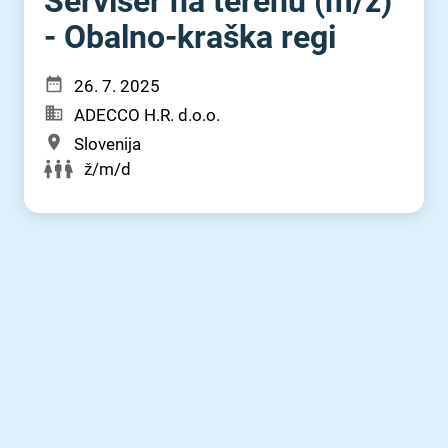
Serviser na terenu (m⁠/⁠ž)
- Obalno-kraška regi
26. 7. 2025
ADECCO H.R. d.o.o.
Slovenija
ž/m/d