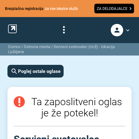
Brezplačna registracija
za vse iskalce služb
ZA DELODAJALCE
Domov
/
Delovna mesta
/
Servisni svetovalec (m/ž) - lokacija
Ljubljana
Poglej ostale oglase
Ta zaposlitveni oglas
je že potekel!