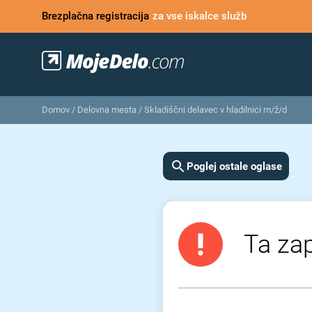
Brezplačna registracija
za vse iskalce služb
Domov
/
Delovna mesta
/
Skladiščni delavec v hladilnici m/ž/d
Poglej ostale oglase
Ta zap