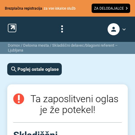
Brezplačna registracija
za vse iskalce služb
ZA DELODAJALCE
Domov
/
Delovna mesta
/
Skladiščni delavec/blagovni referent –
Ljubljana
Poglej ostale oglase
Ta zaposlitveni oglas
je že potekel!