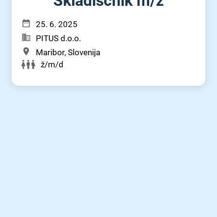
Skladiščnik m⁠/⁠ž
25. 6. 2025
PITUS d.o.o.
Maribor, Slovenija
ž/m/d