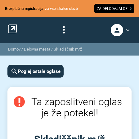
Brezplačna registracija
za vse iskalce služb
ZA DELODAJALCE
Domov
/
Delovna mesta
/
Skladiščnik m/ž
Poglej ostale oglase
Ta zaposlitveni oglas
je že potekel!