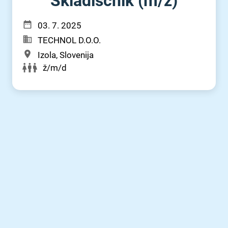
Skladiščnik (m⁠/⁠ž)
03. 7. 2025
TECHNOL D.O.O.
Izola, Slovenija
ž/m/d