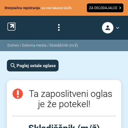
Brezplačna registracija
za vse iskalce služb
ZA DELODAJALCE
Domov
/
Delovna mesta
/
Skladiščnik (m/ž)
Poglej ostale oglase
Ta zaposlitveni oglas
je že potekel!