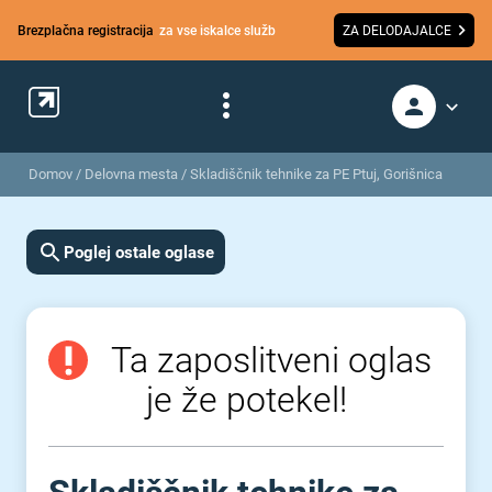
Brezplačna registracija
za vse iskalce služb
ZA DELODAJALCE
Domov
/
Delovna mesta
/
Skladiščnik tehnike za PE Ptuj, Gorišnica
Poglej ostale oglase
Ta zaposlitveni oglas
je že potekel!