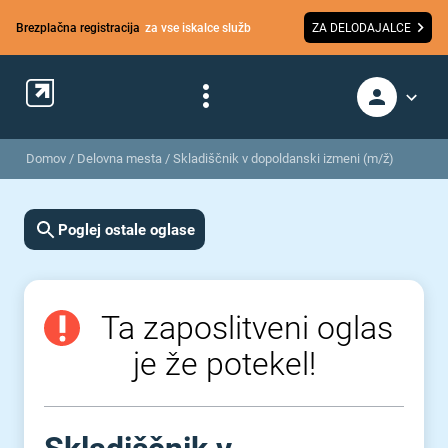
Brezplačna registracija
za vse iskalce služb
ZA DELODAJALCE
Domov
/
Delovna mesta
/
Skladiščnik v dopoldanski izmeni (m/ž)
Poglej ostale oglase
Ta zaposlitveni oglas
je že potekel!