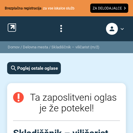
Brezplačna registracija
za vse iskalce služb
ZA DELODAJALCE
Domov
/
Delovna mesta
/
Skladiščnik – viličarist (m/ž)
Poglej ostale oglase
Ta zaposlitveni oglas
je že potekel!