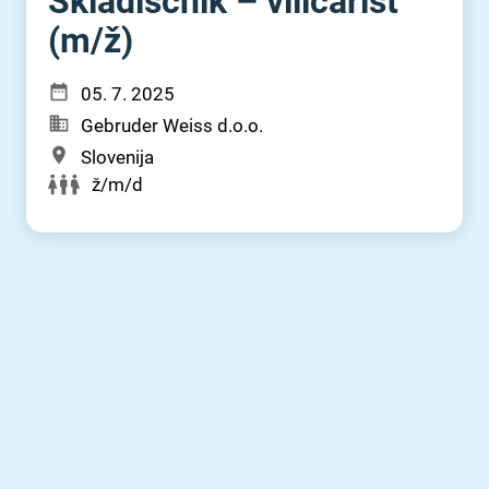
Skladiščnik – viličarist
(m⁠/⁠ž)
05. 7. 2025
Gebruder Weiss d.o.o.
Slovenija
ž/m/d