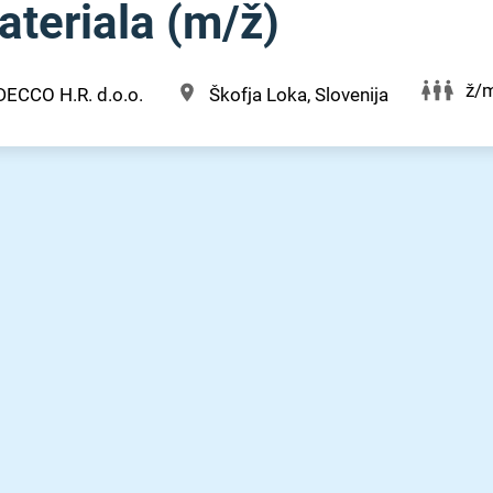
teriala (m⁠/⁠ž)
ž/
DECCO H.R. d.o.o.
Škofja Loka, Slovenija