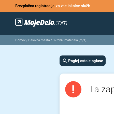
Brezplačna registracija
za vse iskalce služb
Domov
/
Delovna mesta
/
Skrbnik materiala (m/ž)
Poglej ostale oglase
Ta zap