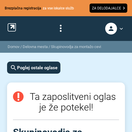
Brezplačna registracija
za vse iskalce služb
ZA DELODAJALCE
Domov
/
Delovna mesta
/
Skupinovodja za montažo cevi
Poglej ostale oglase
Ta zaposlitveni oglas
je že potekel!