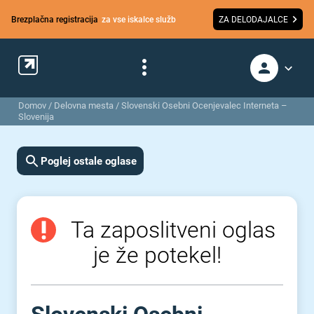
Brezplačna registracija
za vse iskalce služb
ZA DELODAJALCE
Domov
/
Delovna mesta
/
Slovenski Osebni Ocenjevalec Interneta –
Slovenija
Poglej ostale oglase
Ta zaposlitveni oglas
je že potekel!