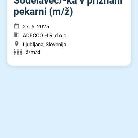
Sodelavec⁠/⁠-ka v priznani
pekarni (m⁠/⁠ž)
27. 6. 2025
ADECCO H.R. d.o.o.
Ljubljana, Slovenija
ž/m/d