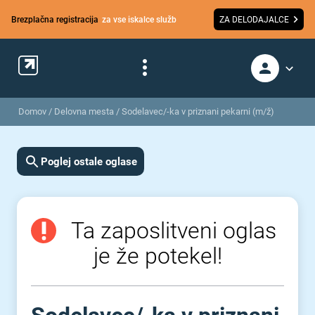
Brezplačna registracija
za vse iskalce služb
ZA DELODAJALCE
Domov
/
Delovna mesta
/
Sodelavec/-ka v priznani pekarni (m/ž)
Poglej ostale oglase
Ta zaposlitveni oglas
je že potekel!