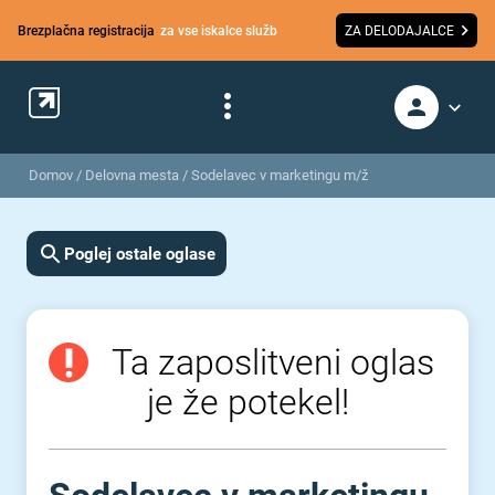
Brezplačna registracija
za vse iskalce služb
ZA DELODAJALCE
Domov
/
Delovna mesta
/
Sodelavec v marketingu m/ž
Poglej ostale oglase
Ta zaposlitveni oglas
je že potekel!