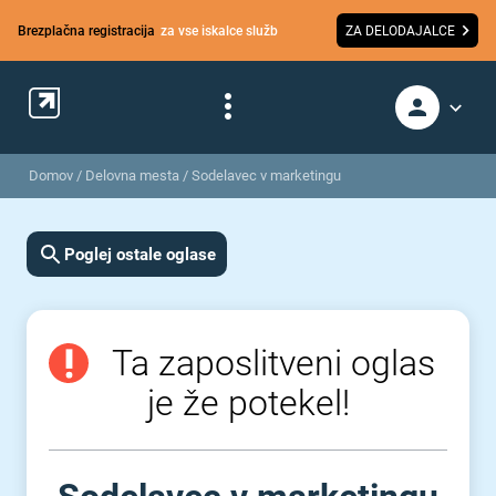
Brezplačna registracija
za vse iskalce služb
ZA DELODAJALCE
Domov
/
Delovna mesta
/
Sodelavec v marketingu
Poglej ostale oglase
Ta zaposlitveni oglas
je že potekel!