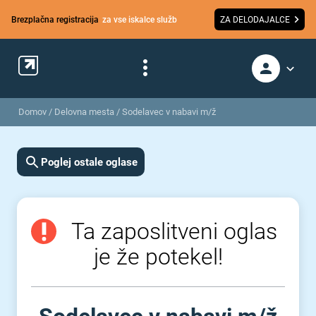
Brezplačna registracija
za vse iskalce služb
ZA DELODAJALCE
Domov
/
Delovna mesta
/
Sodelavec v nabavi m/ž
Poglej ostale oglase
Ta zaposlitveni oglas
je že potekel!