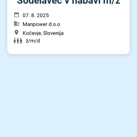
Sodelavec v nabavi m⁠/⁠ž
07. 8. 2025
Manpower d.o.o
Kočevje, Slovenija
ž/m/d