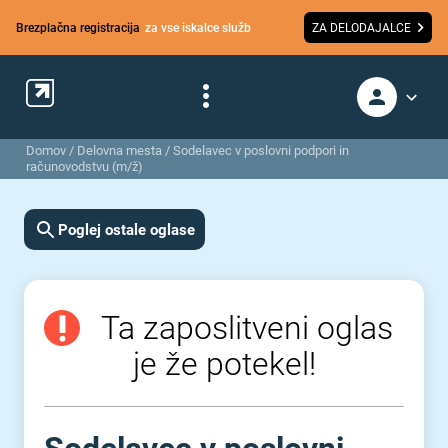
Brezplačna registracija
za vse iskalce služb
ZA DELODAJALCE
Domov
/
Delovna mesta
/
Sodelavec v poslovni podpori in
računovodstvu (m/ž)
Poglej ostale oglase
Ta zaposlitveni oglas
je že potekel!