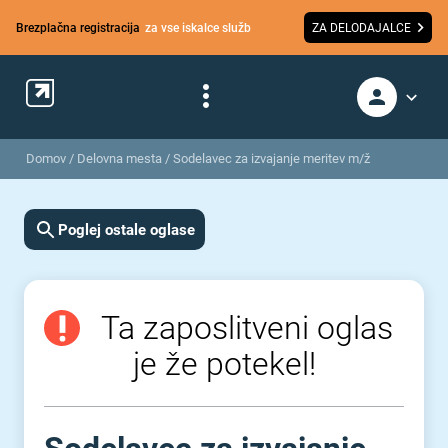
Brezplačna registracija
za vse iskalce služb
ZA DELODAJALCE
Domov
/
Delovna mesta
/
Sodelavec za izvajanje meritev m/ž
Poglej ostale oglase
Ta zaposlitveni oglas
je že potekel!