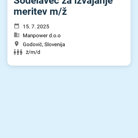
Sodelavec za izvajanje
meritev m⁠/⁠ž
15. 7. 2025
Manpower d.o.o
Godovič, Slovenija
ž/m/d