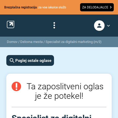
Brezplačna registracija
za vse iskalce služb
ZA DELODAJALCE
Domov
/
Delovna mesta
/
Specialist za digitalni marketing (m/ž)
Poglej ostale oglase
Ta zaposlitveni oglas
je že potekel!