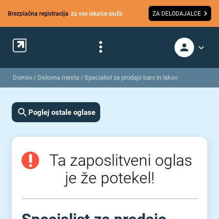
Brezplačna registracija
za vse iskalce služb
ZA DELODAJALCE
Domov
/
Delovna mesta
/
Specialist za prodajo barv in lakov
Poglej ostale oglase
Ta zaposlitveni oglas
je že potekel!