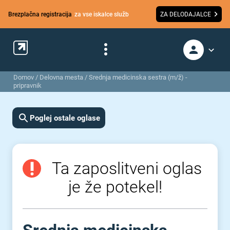
Brezplačna registracija
za vse iskalce služb
ZA DELODAJALCE
Domov
/
Delovna mesta
/
Srednja medicinska sestra (m/ž) -
pripravnik
Poglej ostale oglase
Ta zaposlitveni oglas
je že potekel!