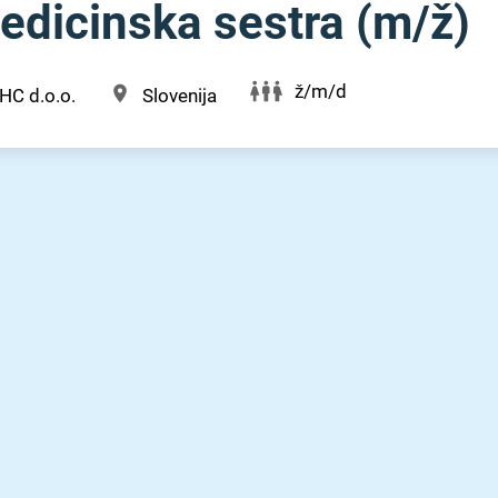
dicinska sestra (m⁠/⁠ž)
ž/m/d
HC d.o.o.
Slovenija