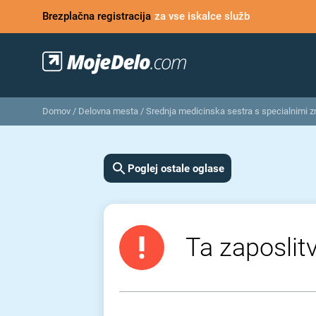
Brezplačna registracija
za vse iskalce služb
Domov
/
Delovna mesta
/
Srednja medicinska sestra s specialnimi z
Poglej ostale oglase
Ta zaposlitv