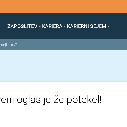
ZAPOSLITEV
KARIERA
KARIERNI SEJEM
nanji – m/ž
eni oglas je že potekel!