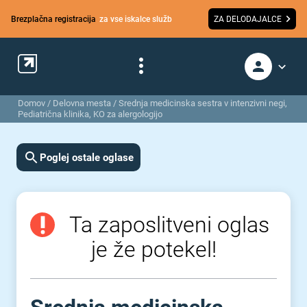
Brezplačna registracija
za vse iskalce služb
ZA DELODAJALCE
Domov
/
Delovna mesta
/
Srednja medicinska sestra v intenzivni negi,
Pediatrična klinika, KO za alergologijo
Poglej ostale oglase
Ta zaposlitveni oglas
je že potekel!