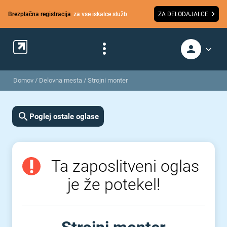
Brezplačna registracija
za vse iskalce služb
ZA DELODAJALCE
Domov
/
Delovna mesta
/
Strojni monter
Poglej ostale oglase
Ta zaposlitveni oglas
je že potekel!