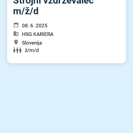
Strojni vzdrževalec
m⁠/⁠ž⁠/⁠d
08. 6. 2025
HSG KARIERA
Slovenija
ž/m/d