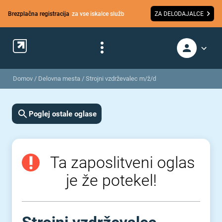
Brezplačna registracija
za vse iskalce služb
ZA DELODAJALCE
Domov
/
Delovna mesta
/
Strojni vzdrževalec m/ž/d
Poglej ostale oglase
Ta zaposlitveni oglas
je že potekel!