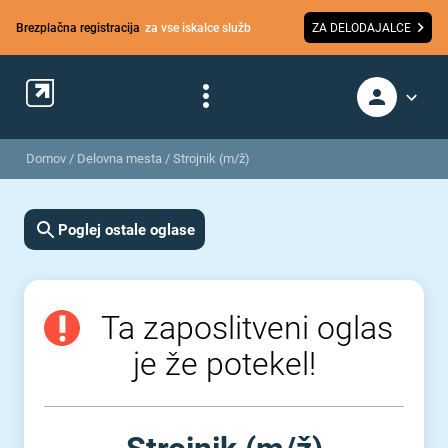
Brezplačna registracija
za vse iskalce služb
ZA DELODAJALCE
Domov
/
Delovna mesta
/
Strojnik (m/ž)
Poglej ostale oglase
Ta zaposlitveni oglas
je že potekel!