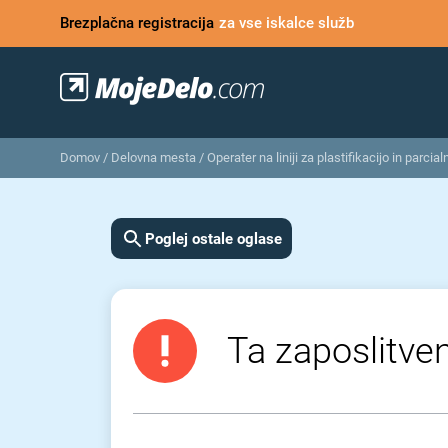
Brezplačna registracija
za vse iskalce služb
Domov
/
Delovna mesta
/
Operater na liniji za plastifikacijo in parcial
Poglej ostale oglase
Ta zaposlitven