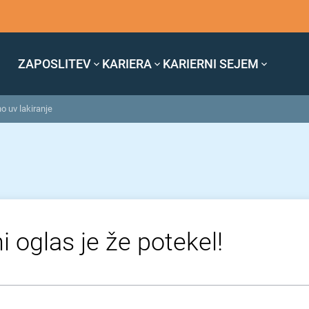
ZAPOSLITEV
KARIERA
KARIERNI SEJEM
no uv lakiranje
i oglas je že potekel!