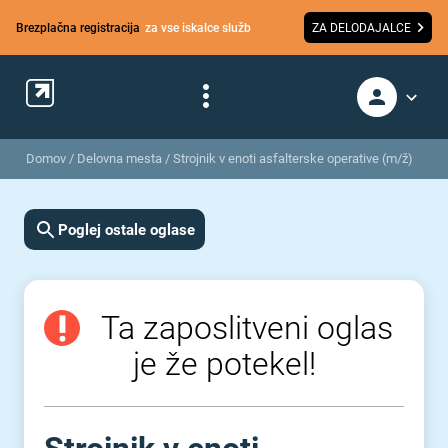
Brezplačna registracija
za vse iskalce služb
ZA DELODAJALCE
Domov
/
Delovna mesta
/
Strojnik v enoti asfalterske operative (m/ž)
Poglej ostale oglase
Ta zaposlitveni oglas
je že potekel!