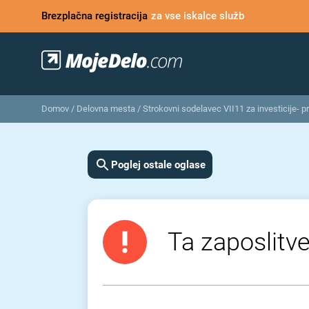
Brezplačna registracija
za vse iskalce služb
Domov
/
Delovna mesta
/
Strokovni sodelavec VII11 za investicije- p
Poglej ostale oglase
Ta zaposlitve