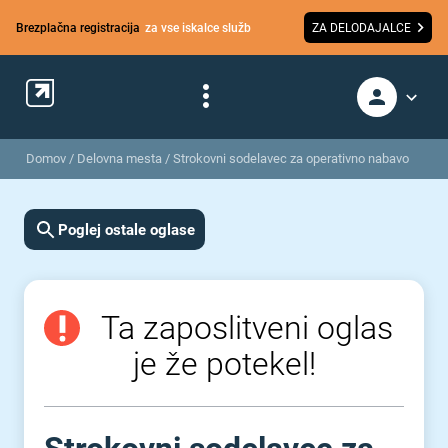
Brezplačna registracija
za vse iskalce služb
ZA DELODAJALCE
Domov
/
Delovna mesta
/
Strokovni sodelavec za operativno nabavo
Poglej ostale oglase
Ta zaposlitveni oglas
je že potekel!