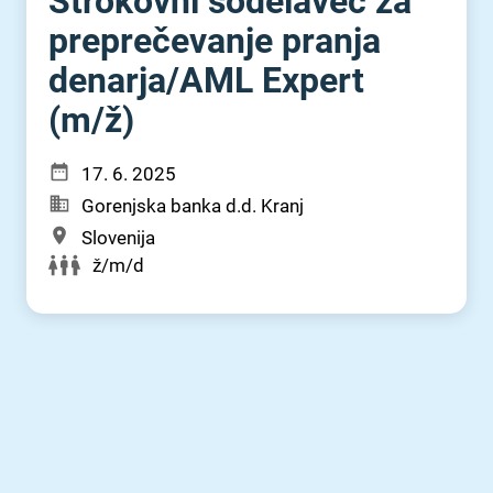
Strokovni sodelavec za
preprečevanje pranja
denarja⁠/⁠AML Expert
(m⁠/⁠ž)
17. 6. 2025
Gorenjska banka d.d. Kranj
Slovenija
ž/m/d