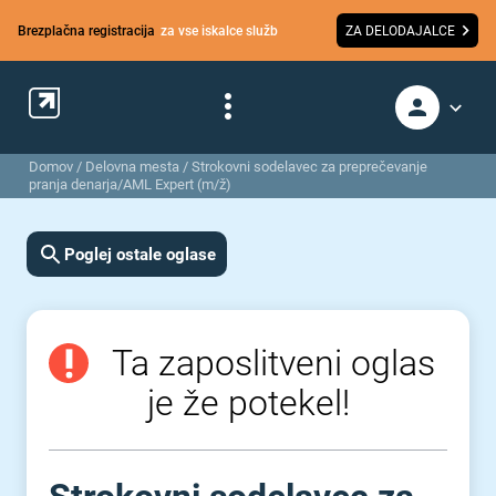
Brezplačna registracija
za vse iskalce služb
ZA DELODAJALCE
Domov
/
Delovna mesta
/
Strokovni sodelavec za preprečevanje
pranja denarja/AML Expert (m/ž)
Poglej ostale oglase
Ta zaposlitveni oglas
je že potekel!