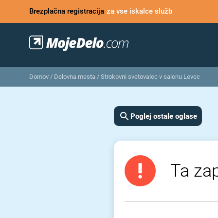
Brezplačna registracija
za vse iskalce služb
Domov
/
Delovna mesta
/
Strokovni svetovalec v salonu Levec
Poglej ostale oglase
Ta zap