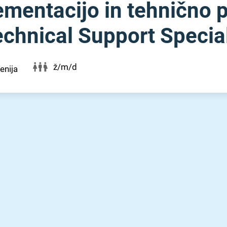
mentacijo in tehnično po
chnical Support Special
ž/m/d
enija