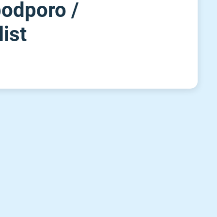
dporo ⁠/⁠
ist