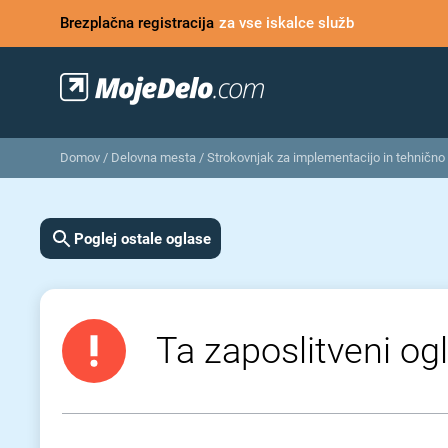
Brezplačna registracija
za vse iskalce služb
Domov
/
Delovna mesta
/
Strokovnjak za implementacijo in tehnično
Poglej ostale oglase
Ta zaposlitveni ogl