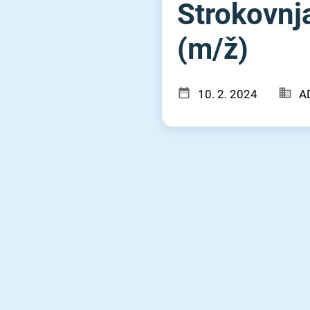
Strokovnja
(m⁠/⁠ž)
10. 2. 2024
A