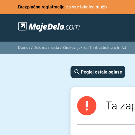
Brezplačna registracija
za vse iskalce služb
Domov
/
Delovna mesta
/
Strokovnjak za IT infrastrukturo (m/ž)
Poglej ostale oglase
Ta zap