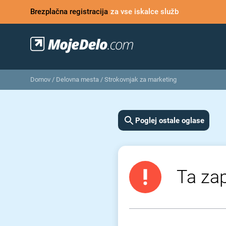
Brezplačna registracija
za vse iskalce služb
Domov
/
Delovna mesta
/
Strokovnjak za marketing
Poglej ostale oglase
Ta zap