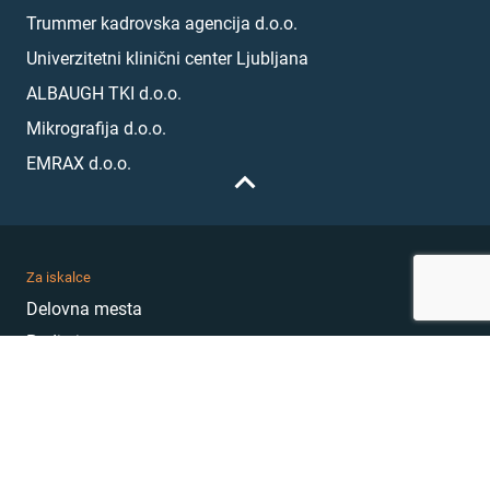
Trummer kadrovska agencija d.o.o.
Univerzitetni klinični center Ljubljana
ALBAUGH TKI d.o.o.
Mikrografija d.o.o.
EMRAX d.o.o.
Za iskalce
Delovna mesta
Podjetja
Karierni nasveti
Akademija
Karierni sejem
MojePrvoDelo