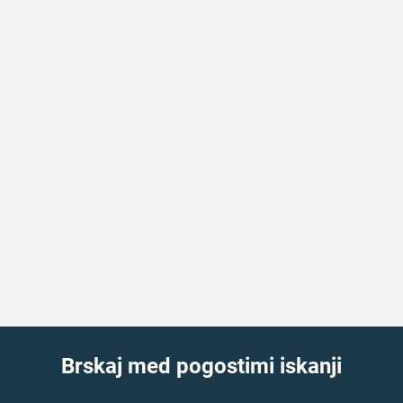
Brskaj med pogostimi iskanji