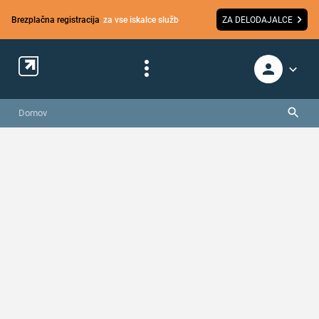
Brezplačna registracija
za vse iskalce služb
ZA DELODAJALCE
Domov