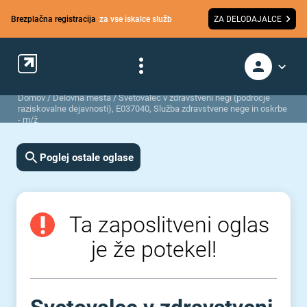
Brezplačna registracija
za vse iskalce služb
ZA DELODAJALCE
Domov
/
Delovna mesta
/
Svetovalec v zdravstveni negi (področje
raziskovalne dejavnosti), E037040, Služba zdravstvene nege in oskrbe
- m/ž
Poglej ostale oglase
Ta zaposlitveni oglas
je že potekel!