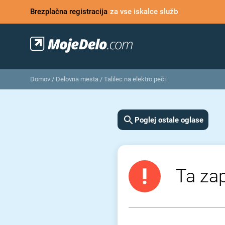
Brezplačna registracija
za vse iskalce služb
Domov
/
Delovna mesta
/
Talilec na elektro peči
Poglej ostale oglase
Ta zap