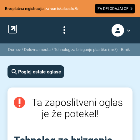
Brezplačna registracija
za vse iskalce služb
ZA DELODAJALCE
Domov
/
Delovna mesta
/
Tehnolog za brizganje plastike (m/ž) - Brnik
Poglej ostale oglase
Ta zaposlitveni oglas
je že potekel!