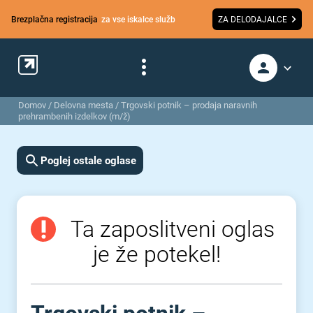
Brezplačna registracija
za vse iskalce služb
ZA DELODAJALCE
Domov
/
Delovna mesta
/
Trgovski potnik – prodaja naravnih
prehrambenih izdelkov (m/ž)
Poglej ostale oglase
Ta zaposlitveni oglas
je že potekel!